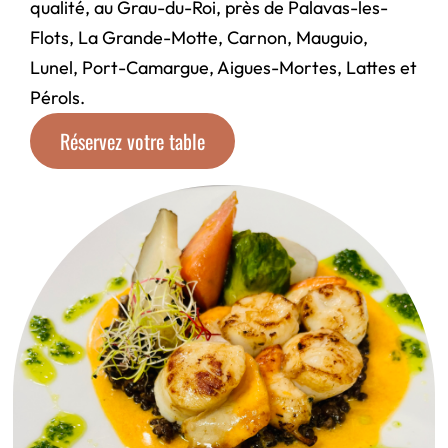
qualité, au
Grau-du-Roi
, près de
Palavas-les-
Flots
,
La Grande-Motte
,
Carnon
,
Mauguio
,
Lunel
,
Port-Camargue
,
Aigues-Mortes
,
Lattes
et
Pérols
.
Réservez votre table